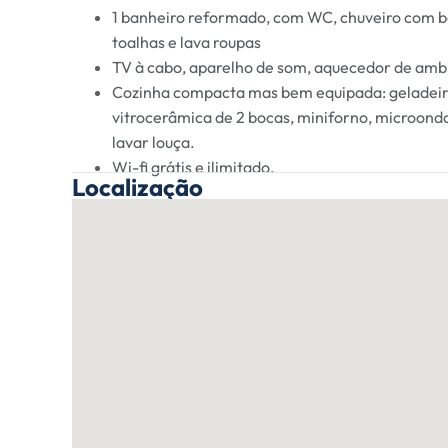
1 banheiro reformado, com WC, chuveiro com bo
toalhas e lava roupas
TV à cabo, aparelho de som, aquecedor de ambie
Cozinha compacta mas bem equipada: geladeira/f
vitrocerâmica de 2 bocas, miniforno, microond
lavar louça.
Wi-fi grátis e ilimitado.
Localização